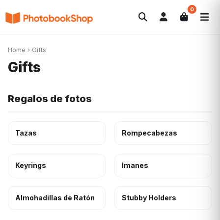
0
Search
Álbumes de fotos
Canvas Print
POPULARES
Home
›
Gifts
Calendarios
Regalos de fotos
Ofertas
Gifts
Regalos de fotos
Tazas
Rompecabezas
Keyrings
Imanes
Almohadillas de Ratón
Stubby Holders