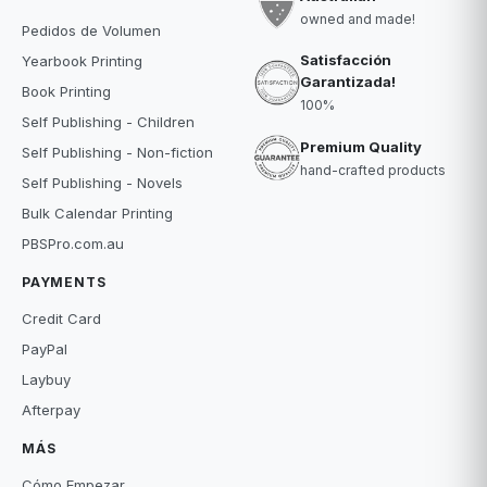
owned and made!
Pedidos de Volumen
Satisfacción
Yearbook Printing
Garantizada!
Book Printing
100%
Self Publishing - Children
Premium Quality
Self Publishing - Non-fiction
hand-crafted products
Self Publishing - Novels
Bulk Calendar Printing
PBSPro.com.au
PAYMENTS
Credit Card
PayPal
Laybuy
Afterpay
MÁS
Cómo Empezar