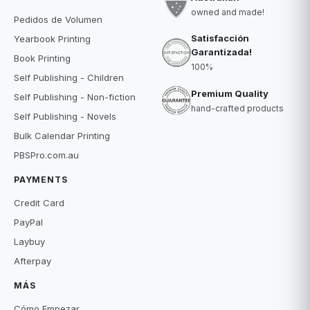
owned and made!
Pedidos de Volumen
Satisfacción
Yearbook Printing
Garantizada!
Book Printing
100%
Self Publishing - Children
Premium Quality
Self Publishing - Non-fiction
hand-crafted products
Self Publishing - Novels
Bulk Calendar Printing
PBSPro.com.au
PAYMENTS
Credit Card
PayPal
Laybuy
Afterpay
MÁS
Cómo Empezar