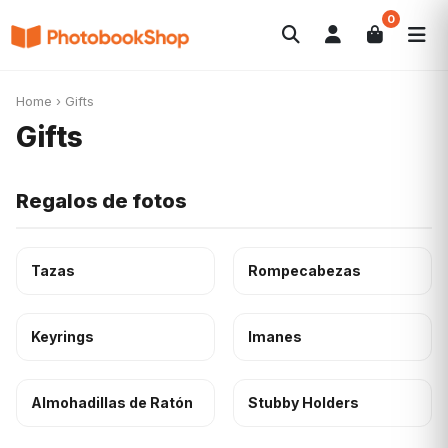
0
Search
Álbumes de fotos
Canvas Print
POPULARES
Home
›
Gifts
Calendarios
Regalos de fotos
Ofertas
Gifts
Regalos de fotos
Tazas
Rompecabezas
Keyrings
Imanes
Almohadillas de Ratón
Stubby Holders