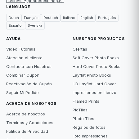
business@photobookshop.es
LANGUAGE
Dutch
Français
Deutsch
Italiano
English
Português
Español
Svenska
AYUDA
NUESTROS PRODUCTOS
Video Tutorials
Ofertas
Atención al cliente
Soft Cover Photo Books
Contacta con Nosotros
Hard Cover Photo Books
Combinar Cupón
Layflat Photo Books
Reactivación de Cupón
HD Layflat Hard Cover
Seguir Mi Pedido
Impresiones en Lienzo
Framed Prints
ACERCA DE NOSOTROS
PicTiles
Acerca de nosotros
Photo Tiles
Términos y Condiciones
Regalos de fotos
Política de Privacidad
Foto Impressiones