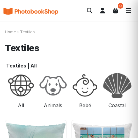
0
Search
Álbumes de fotos
Canvas Print
POPULARES
Home
›
Textiles
Calendarios
Regalos de fotos
Ofertas
Textiles
Textiles
|
All
All
Animals
Bebé
Coastal