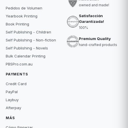
owned and made!
Pedidos de Volumen
Satisfacción
Yearbook Printing
Garantizada!
Book Printing
100%
Self Publishing - Children
Premium Quality
Self Publishing - Non-fiction
hand-crafted products
Self Publishing - Novels
Bulk Calendar Printing
PBSPro.com.au
PAYMENTS
Credit Card
PayPal
Laybuy
Afterpay
MÁS
Cómo Empezar