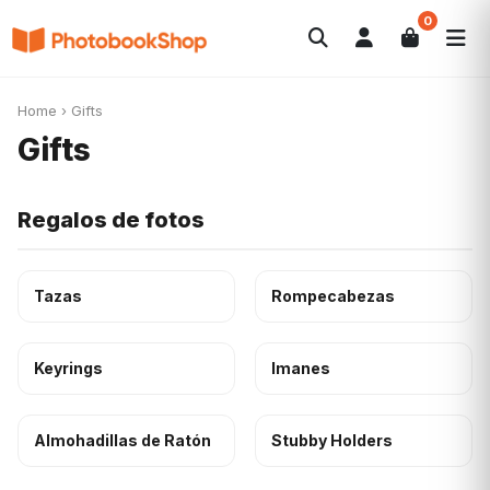
0
Search
Álbumes de fotos
Canvas Print
POPULARES
Home
›
Gifts
Calendarios
Regalos de fotos
Ofertas
Gifts
Regalos de fotos
Tazas
Rompecabezas
Keyrings
Imanes
Almohadillas de Ratón
Stubby Holders