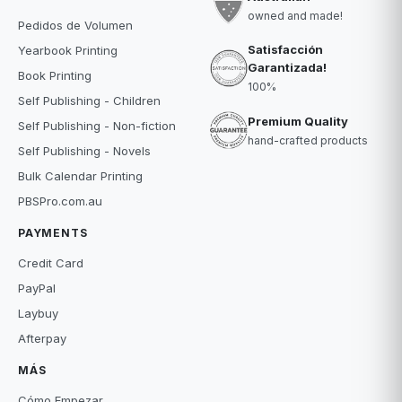
owned and made!
Pedidos de Volumen
Satisfacción
Yearbook Printing
Garantizada!
Book Printing
100%
Self Publishing - Children
Premium Quality
Self Publishing - Non-fiction
hand-crafted products
Self Publishing - Novels
Bulk Calendar Printing
PBSPro.com.au
PAYMENTS
Credit Card
PayPal
Laybuy
Afterpay
MÁS
Cómo Empezar