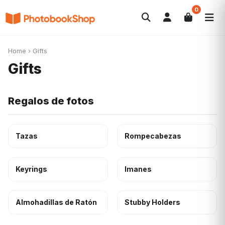
0
Search
Álbumes de fotos
Canvas Print
POPULARES
Home
›
Gifts
Calendarios
Regalos de fotos
Ofertas
Gifts
Regalos de fotos
Tazas
Rompecabezas
Keyrings
Imanes
Almohadillas de Ratón
Stubby Holders