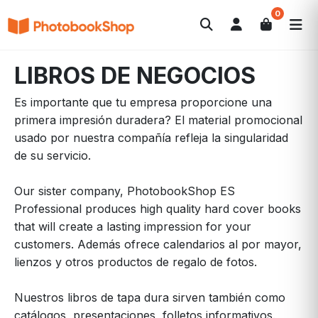
0
Search
Álbumes de fotos
Canvas Print
POPULARES
LIBROS DE NEGOCIOS
Calendarios
Regalos de fotos
Ofertas
Es importante que tu empresa proporcione una
primera impresión duradera? El material promocional
usado por nuestra compañía refleja la singularidad
de su servicio.
Our sister company, PhotobookShop ES
Professional produces high quality hard cover books
that will create a lasting impression for your
customers. Además ofrece calendarios al por mayor,
lienzos y otros productos de regalo de fotos.
Nuestros libros de tapa dura sirven también como
catálogos, presentaciones, folletos informativos.