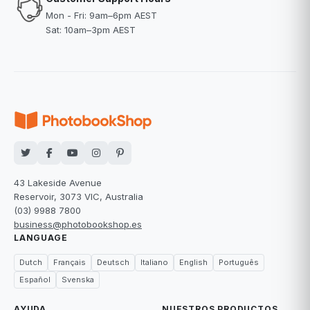
Mon - Fri: 9am–6pm AEST
Sat: 10am–3pm AEST
43 Lakeside Avenue
Reservoir, 3073 VIC, Australia
(03) 9988 7800
business@photobookshop.es
LANGUAGE
Dutch
Français
Deutsch
Italiano
English
Português
Español
Svenska
AYUDA
NUESTROS PRODUCTOS