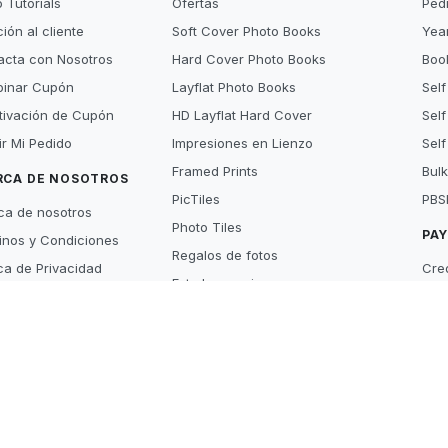
 Tutorials
Ofertas
Ped
ión al cliente
Soft Cover Photo Books
Year
acta con Nosotros
Hard Cover Photo Books
Book
inar Cupón
Layflat Photo Books
Self
tivación de Cupón
HD Layflat Hard Cover
Self
ir Mi Pedido
Impresiones en Lienzo
Self
Framed Prints
Bulk
RCA DE NOSOTROS
PicTiles
PBS
ca de nosotros
Photo Tiles
PA
inos y Condiciones
Regalos de fotos
ica de Privacidad
Cre
Foto Impressiones
y Policy
Pay
Servicios de Escaneado
 Beat
Lay
's new
Aft
ers
MÁ
Cóm