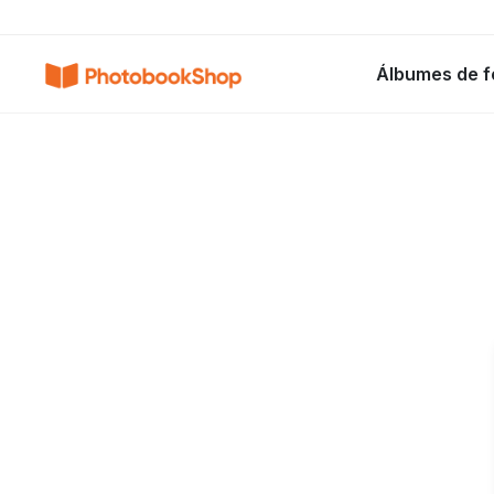
Search
Álbumes de f
Álbumes de fotos
Canvas Print
C
POPULARES