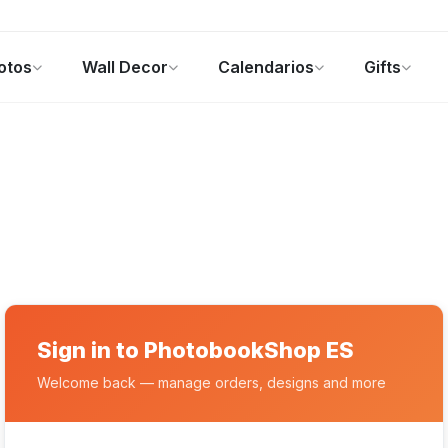
otos
Wall Decor
Calendarios
Gifts
alendarios
Regalos de fotos
Ofertas
Sign in to PhotobookShop ES
Welcome back — manage orders, designs and more