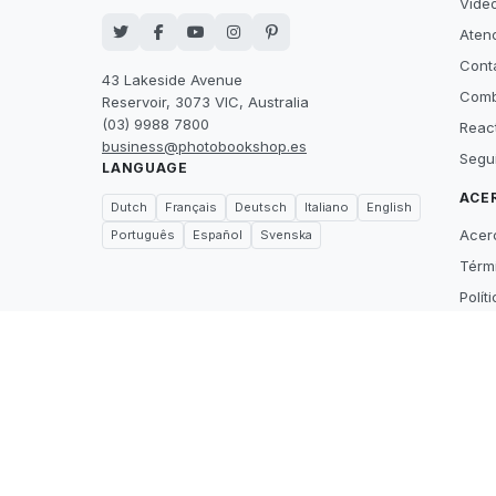
Video
Atenc
Cont
43 Lakeside Avenue
Comb
Reservoir, 3073 VIC, Australia
(03) 9988 7800
Reac
business@photobookshop.es
Segu
LANGUAGE
ACE
Dutch
Français
Deutsch
Italiano
English
Acer
Português
Español
Svenska
Térm
Polít
Suppl
Price
What
Care