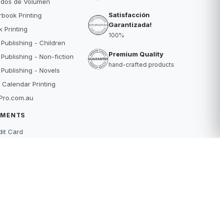
idos de Volumen
Satisfacción
book Printing
Garantizada!
 Printing
100%
 Publishing - Children
Premium Quality
 Publishing - Non-fiction
hand-crafted products
 Publishing - Novels
 Calendar Printing
Pro.com.au
YMENTS
dit Card
Pal
buy
erpay
S
o Empezar